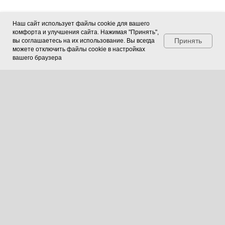
заказать звонок
заказать звонок
Наш сайт использует файлы cookie для вашего
комфорта и улучшения сайта. Нажимая "Принять",
Посмотреть карту
Посмотреть карту
Принять
вы соглашаетесь на их использование. Вы всегда
можете отключить файлы cookie в настройках
вашего браузера
О компании
Услуги
Производство
Строительство
Эксплуатация