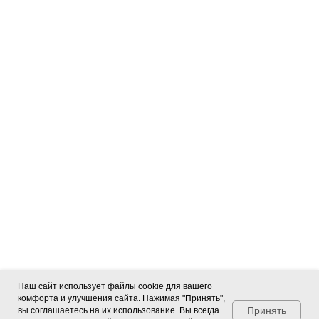
заказать звонок
заказать звонок
Наш сайт использует файлы cookie для вашего
комфорта и улучшения сайта. Нажимая "Принять",
Посмотреть карту
Посмотреть карту
Принять
вы соглашаетесь на их использование. Вы всегда