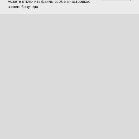
можете отключить файлы cookie в настройках
вашего браузера
О компании
Услуги
Производство
Строительство
Эксплуатация
Контакты
Москва
+7 495 956-32-88