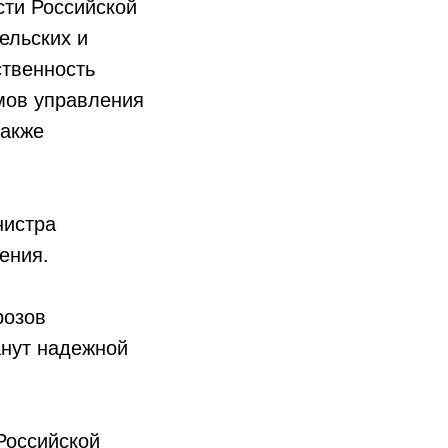
сти Российской
ельских и
ственность
тмов управления
также
нистра
ения.
розов
анут надежной
Российской