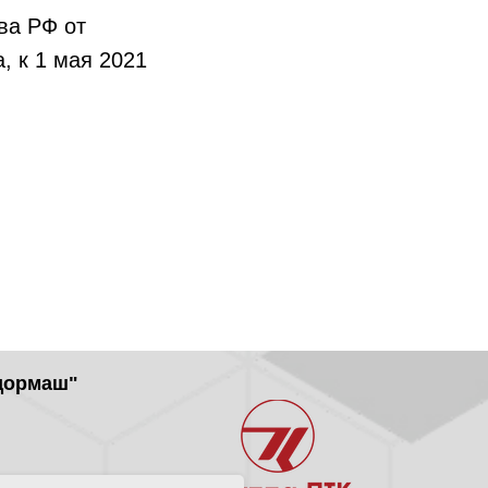
ва РФ от
, к 1 мая 2021
дормаш"