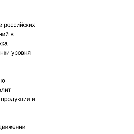
е российских
ний в
жка
нки уровня
но-
олит
 продукции и
движении